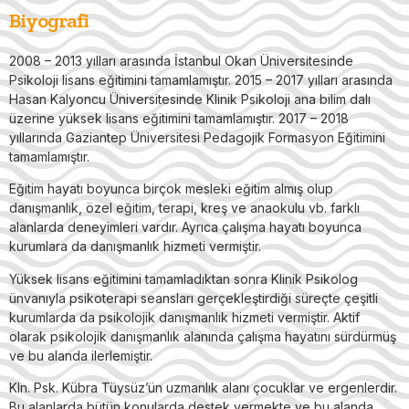
Biyografi
2008 – 2013 yılları arasında İstanbul Okan Üniversitesinde
Psikoloji lisans eğitimini tamamlamıştır. 2015 – 2017 yılları arasında
Hasan Kalyoncu Üniversitesinde Klinik Psikoloji ana bilim dalı
üzerine yüksek lisans eğitimini tamamlamıştır. 2017 – 2018
yıllarında Gaziantep Üniversitesi Pedagojik Formasyon Eğitimini
tamamlamıştır.
Eğitim hayatı boyunca birçok mesleki eğitim almış olup
danışmanlık, özel eğitim, terapi, kreş ve anaokulu vb. farklı
alanlarda deneyimleri vardır. Ayrıca çalışma hayatı boyunca
kurumlara da danışmanlık hizmeti vermiştir.
Yüksek lisans eğitimini tamamladıktan sonra Klinik Psikolog
ünvanıyla psikoterapi seansları gerçekleştirdiği süreçte çeşitli
kurumlarda da psikolojik danışmanlık hizmeti vermiştir. Aktif
olarak psikolojik danışmanlık alanında çalışma hayatını sürdürmüş
ve bu alanda ilerlemiştir.
Kln. Psk. Kübra Tüysüz’ün uzmanlık alanı çocuklar ve ergenlerdir.
Bu alanlarda bütün konularda destek vermekte ve bu alanda